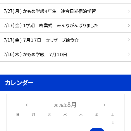
7/27( 月 ) かもめ学級４年生 連合日光宿泊学習
7/17( 金 ) １学期 終業式 みんながんばりました
7/17( 金 ) ７月１７日 ☆リザーブ給食☆
7/16( 木 ) かもめ学級 ７月１０日
カレンダー
8月
2026年
日
月
火
水
木
金
土
1