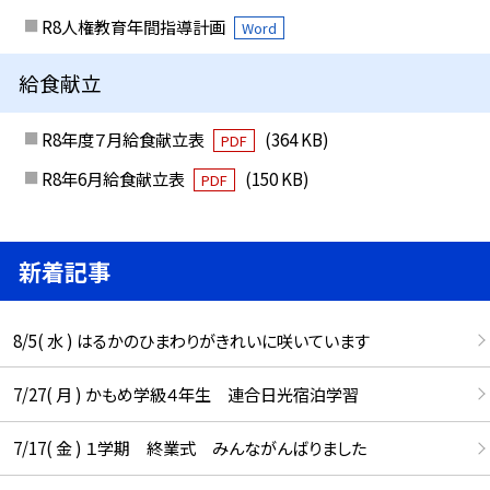
R8人権教育年間指導計画
Word
給食献立
R8年度７月給食献立表
(364 KB)
PDF
R8年6月給食献立表
(150 KB)
PDF
新着記事
8/5( 水 ) はるかのひまわりがきれいに咲いています
7/27( 月 ) かもめ学級４年生 連合日光宿泊学習
7/17( 金 ) １学期 終業式 みんながんばりました