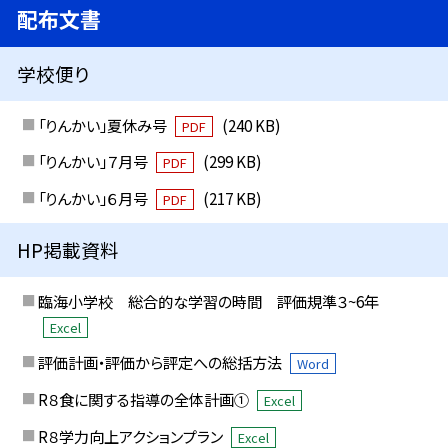
配布文書
学校便り
「りんかい」夏休み号
(240 KB)
PDF
「りんかい」７月号
(299 KB)
PDF
「りんかい」６月号
(217 KB)
PDF
HP掲載資料
臨海小学校 総合的な学習の時間 評価規準３~6年
Excel
評価計画・評価から評定への総括方法
Word
R８食に関する指導の全体計画①
Excel
R８学力向上アクションプラン
Excel