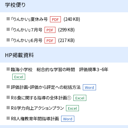
学校便り
「りんかい」夏休み号
(240 KB)
PDF
「りんかい」７月号
(299 KB)
PDF
「りんかい」６月号
(217 KB)
PDF
HP掲載資料
臨海小学校 総合的な学習の時間 評価規準３~6年
Excel
評価計画・評価から評定への総括方法
Word
R８食に関する指導の全体計画①
Excel
R８学力向上アクションプラン
Excel
R8人権教育年間指導計画
Word