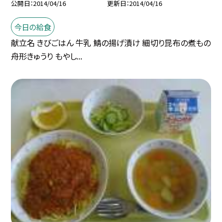
公開日
2014/04/16
更新日
2014/04/16
今日の給食
献立名 きびごはん 牛乳 鯖の揚げ漬け 細切り昆布の煮もの
舟形きゅうり もやし...