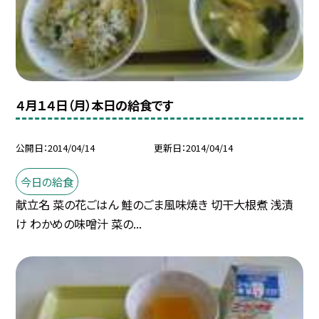
４月１４日（月）本日の給食です
公開日
2014/04/14
更新日
2014/04/14
今日の給食
献立名 菜の花ごはん 鮭のごま風味焼き 切干大根煮 浅漬
け わかめの味噌汁 菜の...