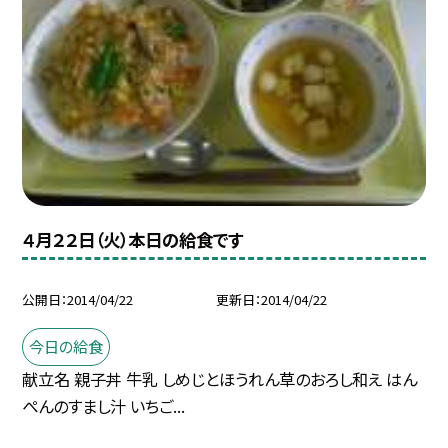
４月２２日（火）本日の給食です
公開日
2014/04/22
更新日
2014/04/22
今日の給食
献立名 親子丼 牛乳 しめじとほうれん草のおろし和え はん
ぺんのすまし汁 いちご...