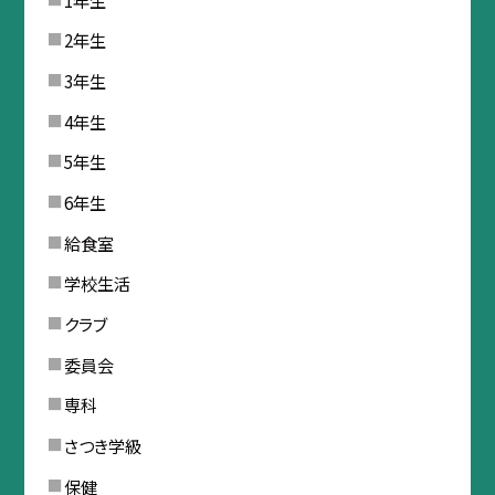
2年生
3年生
4年生
5年生
6年生
給食室
学校生活
クラブ
委員会
専科
さつき学級
保健