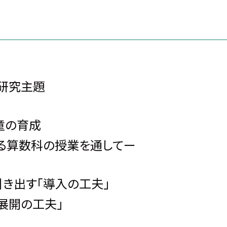
研究主題
童の育成
数科の授業を通してー
出す「導入の工夫」
開の工夫」