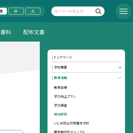
準
中
大
読書科
配布文書
トップページ
学校概要
教育活動
教育目標
学力向上プラン
学力調査
校内研究
いじめ防止対策基本方針
緊急時対応マニュアル