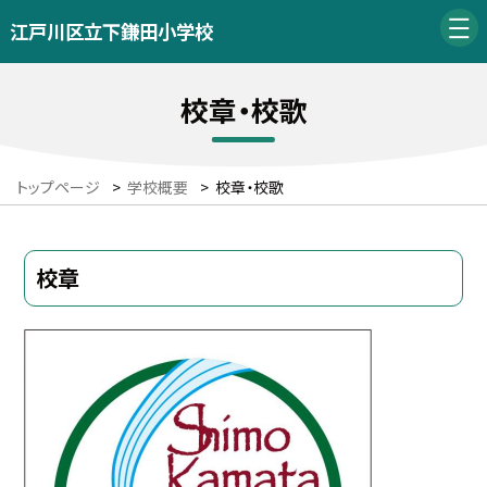
江戸川区立下鎌田小学校
校章・校歌
トップページ
>
学校概要
>
校章・校歌
校章