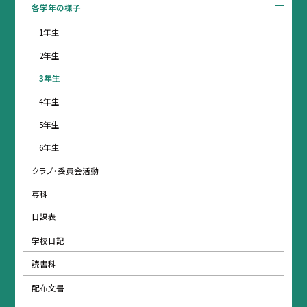
各学年の様子
1年生
2年生
3年生
4年生
5年生
6年生
クラブ・委員会活動
専科
日課表
学校日記
読書科
配布文書