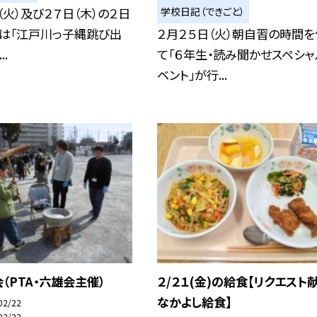
学校日記（できごと）
（火）及び２７日（木）の２日
では「江戸川っ子縄跳び出
２月２５日（火）朝自習の時間を
.
て「６年生・読み聞かせスペシャ
ベント」が行...
（PTA・六雄会主催）
２/２１(金)の給食【リクエスト
なかよし給食】
02/22
02/22