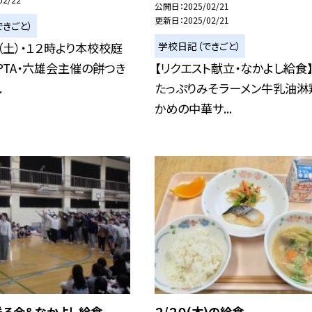
公開日
2025/02/21
更新日
2025/02/21
きごと）
学校日記（できごと）
（土）・１２時より本校校庭
PTA・六雄会主催の餅つき
【リクエスト献立・なかよし給食
.
たっぷりみそラーメン牛乳油淋
かめの中華サ...
送る会＆なかよし給食
２/２０(木)の給食