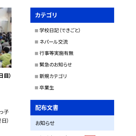
カテゴリ
学校日記（できごと）
ネパール交流
行事等実施有無
緊急のお知らせ
日目）
新規カテゴリ
卒業生
配布文書
川っ子
日）
お知らせ