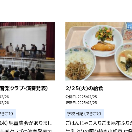
音楽クラブ・演奏発表）
２/２５(火)の給食
02/26
公開日
2025/02/25
02/26
更新日
2025/02/25
きごと）
学校日記（できごと）
（水）児童集会がありまし
ごはんじゃこ入りごま昆布ふり
は音楽クラブの演奏発表で
牛乳ぶりの照り焼き小松菜と