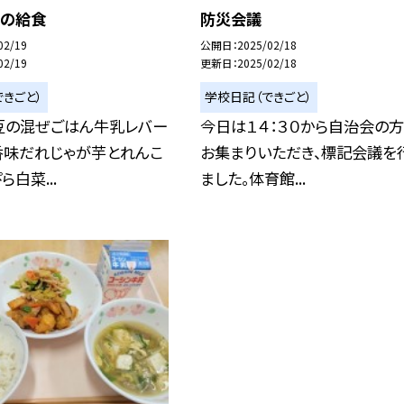
)の給食
防災会議
02/19
公開日
2025/02/18
02/19
更新日
2025/02/18
きごと）
学校日記（できごと）
豆の混ぜごはん牛乳レバー
今日は１４：３０から自治会の
香味だれじゃが芋とれんこ
お集まりいただき、標記会議を
白菜...
ました。体育館...