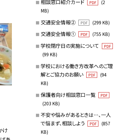
相談窓口紹介カード
(2
PDF
MB)
交通安全情報②
(299 KB)
PDF
交通安全情報①
(755 KB)
PDF
学校閉庁日の実施について
PDF
(99 KB)
学校における働き方改革へのご理
解とご協力のお願い
(94
PDF
KB)
保護者向け相談窓口一覧
PDF
(203 KB)
不安や悩みがあるときは…、一人
で悩まず、相談しよう
(857
PDF
かけ
KB)
揚げあ