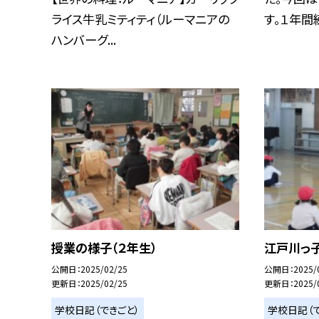
ライス牛乳ミティティ（ルーマニアの
す。１年間練
ハンバーグ...
授業の様子（２年生）
江戸川っ
公開日
2025/02/25
公開日
2025/
更新日
2025/02/25
更新日
2025/
学校日記（できごと）
学校日記（で