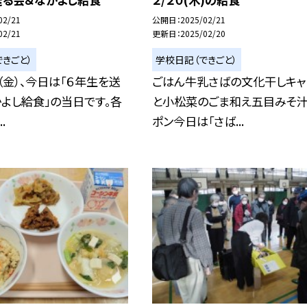
02/21
公開日
2025/02/21
02/21
更新日
2025/02/20
きごと）
学校日記（できごと）
（金）、今日は「６年生を送
ごはん牛乳さばの文化干しキャ
よし給食」の当日です。各
と小松菜のごま和え五目みそ
.
ポン今日は「さば...