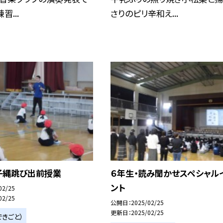
習...
さりのピリ辛和え...
子縄跳び出前授業
６年生・読み聞かせスペシャル
ント
02/25
02/25
公開日
2025/02/25
更新日
2025/02/25
きごと）