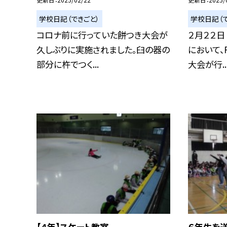
学校日記（できごと）
学校日記（で
コロナ前に行っていた餅つき大会が
２月２２日
久しぶりに実施されました。臼の器の
において、
部分に杵でつく...
大会が行..
【４年】スケート教室
６年生を