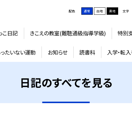
配色
通常
白地
黒地
文字
っこ日記
きこえの教室(難聴通級指導学級)
特別支
もったいない運動
お知らせ
読書科
入学・転入
日記のすべてを見る