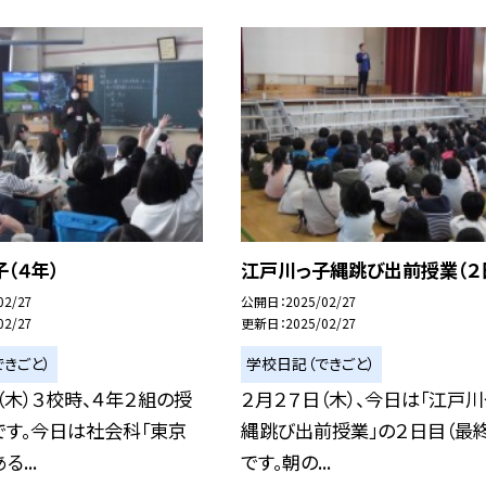
（４年）
江戸川っ子縄跳び出前授業（２
02/27
公開日
2025/02/27
02/27
更新日
2025/02/27
きごと）
学校日記（できごと）
（木）３校時、４年２組の授
２月２７日（木）、今日は「江戸
です。今日は社会科「東京
縄跳び出前授業」の２日目（最終
...
です。朝の...