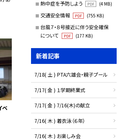
熱中症を予防しよう
(4 MB)
PDF
交通安全情報
(755 KB)
PDF
台風７・８号接近に伴う安全確保
について
(177 KB)
PDF
新着記事
7/18( 土 ) PTA六雄会・親子プール
7/17( 金 ) １学期終業式
7/17( 金 ) 7/16(木)の献立
イベ
7/16( 木 ) 着衣泳（６年）
7/16( 木 ) お楽しみ会