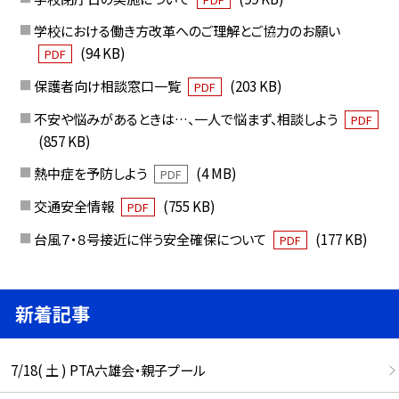
学校における働き方改革へのご理解とご協力のお願い
(94 KB)
PDF
保護者向け相談窓口一覧
(203 KB)
PDF
不安や悩みがあるときは…、一人で悩まず、相談しよう
PDF
(857 KB)
熱中症を予防しよう
(4 MB)
PDF
交通安全情報
(755 KB)
PDF
台風７・８号接近に伴う安全確保について
(177 KB)
PDF
新着記事
7/18( 土 ) PTA六雄会・親子プール