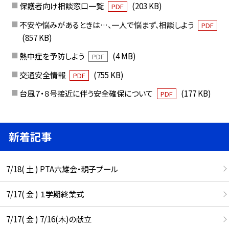
保護者向け相談窓口一覧
(203 KB)
PDF
不安や悩みがあるときは…、一人で悩まず、相談しよう
PDF
(857 KB)
熱中症を予防しよう
(4 MB)
PDF
交通安全情報
(755 KB)
PDF
台風７・８号接近に伴う安全確保について
(177 KB)
PDF
新着記事
7/18( 土 ) PTA六雄会・親子プール
7/17( 金 ) １学期終業式
7/17( 金 ) 7/16(木)の献立