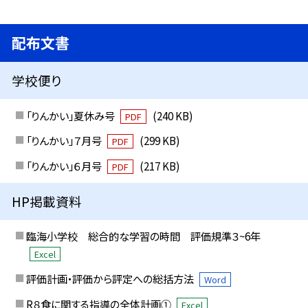
配布文書
学校便り
「りんかい」夏休み号
(240 KB)
PDF
「りんかい」７月号
(299 KB)
PDF
「りんかい」６月号
(217 KB)
PDF
HP掲載資料
臨海小学校 総合的な学習の時間 評価規準３~6年
Excel
評価計画・評価から評定への総括方法
Word
R８食に関する指導の全体計画①
Excel