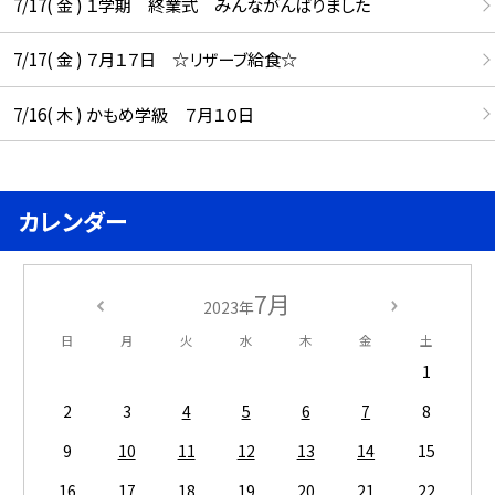
7/17( 金 ) １学期 終業式 みんながんばりました
7/17( 金 ) ７月１７日 ☆リザーブ給食☆
7/16( 木 ) かもめ学級 ７月１０日
カレンダー
7月
2023年
日
月
火
水
木
金
土
1
2
3
4
5
6
7
8
9
10
11
12
13
14
15
16
17
18
19
20
21
22