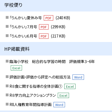
学校便り
「りんかい」夏休み号
(240 KB)
PDF
「りんかい」７月号
(299 KB)
PDF
「りんかい」６月号
(217 KB)
PDF
HP掲載資料
臨海小学校 総合的な学習の時間 評価規準３~6年
Excel
評価計画・評価から評定への総括方法
Word
R８食に関する指導の全体計画①
Excel
R８学力向上アクションプラン
Excel
R8人権教育年間指導計画
Word