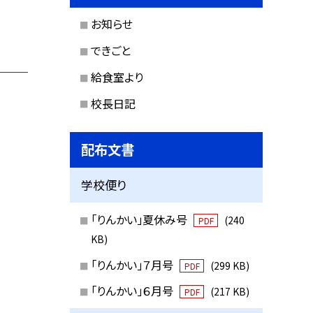
お知らせ
できごと
給食室より
校長日記
配布文書
学校便り
「りんかい」夏休み号
(240
PDF
KB)
「りんかい」７月号
(299 KB)
PDF
「りんかい」６月号
(217 KB)
PDF