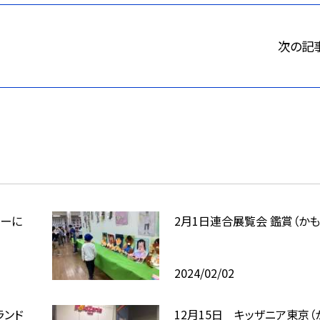
次の記
なーに
2月1日連合展覧会 鑑賞（かも
2024/02/02
ランド
12月15日 キッザニア東京（