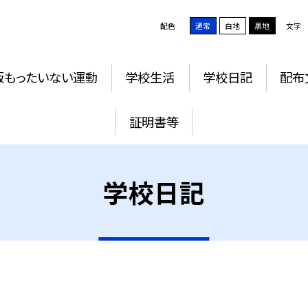
配色
通常
白地
黒地
文字
版もったいない運動
学校生活
学校日記
配布
証明書等
学校日記