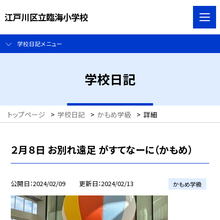
江戸川区立臨海小学校
学校日記メニュー
学校日記
トップページ
>
学校日記
>
かもめ学級
>
詳細
２月８日 お別れ遠足 がすてなーに（かもめ）
公開日
2024/02/09
更新日
2024/02/13
かもめ学級