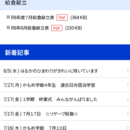
給食献立
R8年度７月給食献立表
(364 KB)
PDF
R8年6月給食献立表
(150 KB)
PDF
新着記事
8/5( 水 ) はるかのひまわりがきれいに咲いています
7/27( 月 ) かもめ学級４年生 連合日光宿泊学習
7/17( 金 ) １学期 終業式 みんながんばりました
7/17( 金 ) ７月１７日 ☆リザーブ給食☆
7/16( 木 ) かもめ学級 ７月１０日