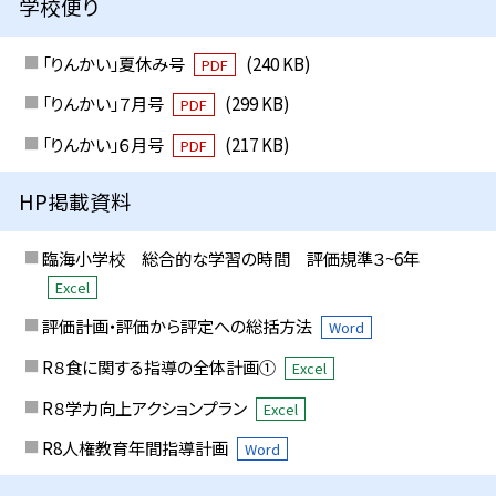
学校便り
「りんかい」夏休み号
(240 KB)
PDF
「りんかい」７月号
(299 KB)
PDF
「りんかい」６月号
(217 KB)
PDF
HP掲載資料
臨海小学校 総合的な学習の時間 評価規準３~6年
Excel
評価計画・評価から評定への総括方法
Word
R８食に関する指導の全体計画①
Excel
R８学力向上アクションプラン
Excel
R8人権教育年間指導計画
Word