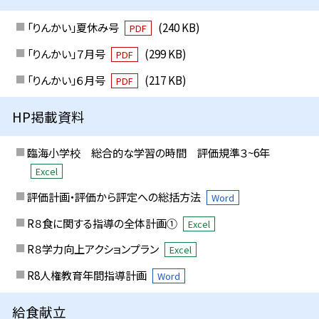
「りんかい」夏休み号
(240 KB)
PDF
「りんかい」７月号
(299 KB)
PDF
「りんかい」６月号
(217 KB)
PDF
HP掲載資料
臨海小学校 総合的な学習の時間 評価規準３~6年
Excel
評価計画・評価から評定への総括方法
Word
R８食に関する指導の全体計画①
Excel
R８学力向上アクションプラン
Excel
R8人権教育年間指導計画
Word
給食献立