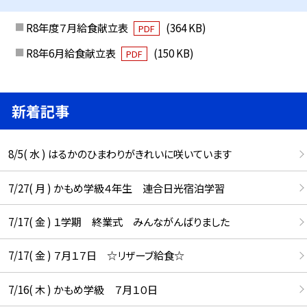
R8年度７月給食献立表
(364 KB)
PDF
R8年6月給食献立表
(150 KB)
PDF
新着記事
8/5( 水 ) はるかのひまわりがきれいに咲いています
7/27( 月 ) かもめ学級４年生 連合日光宿泊学習
7/17( 金 ) １学期 終業式 みんながんばりました
7/17( 金 ) ７月１７日 ☆リザーブ給食☆
7/16( 木 ) かもめ学級 ７月１０日