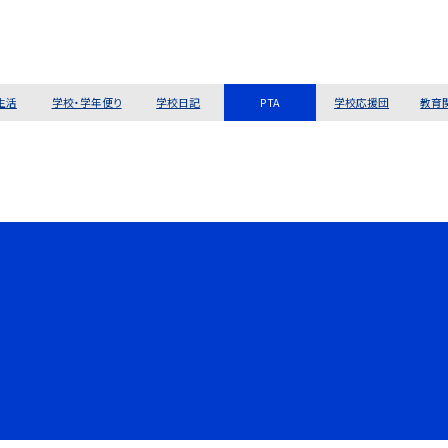
生活
学校・学年便り
学校日記
PTA
学校応援団
教育