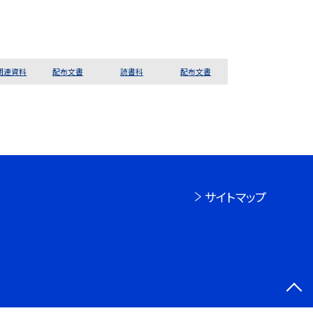
関連資料
配布文書
読書科
配布文書
サイトマップ