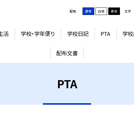
配色
通常
白地
黒地
文字
生活
学校・学年便り
学校日記
PTA
学校
配布文書
PTA