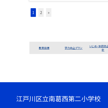
1
2
»
いじめ・体罰防
教育目標
学力向上プラン
針
江戸川区立南葛西第二小学校