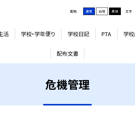
配色
通常
白地
黒地
文字
生活
学校・学年便り
学校日記
PTA
学校
配布文書
危機管理