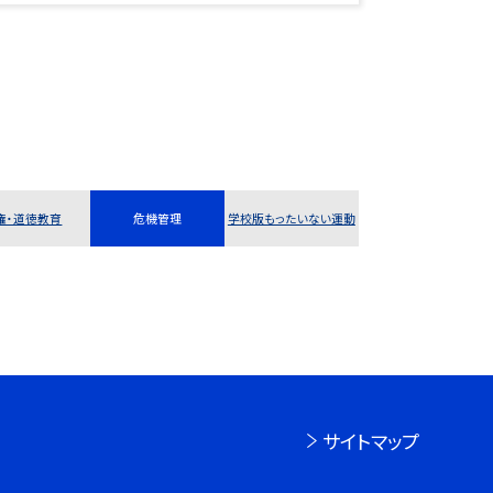
権・道徳教育
危機管理
学校版もったいない運動
サイトマップ