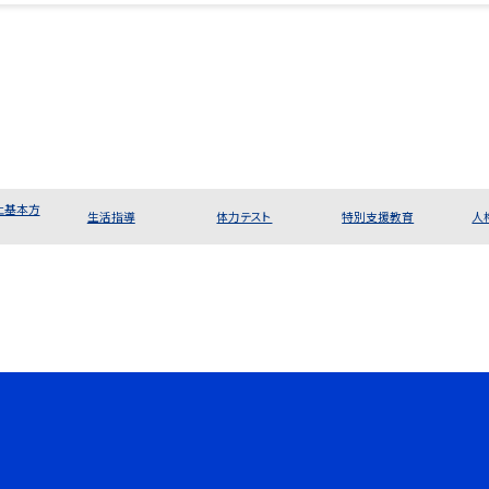
止基本方
生活指導
体力テスト
特別支援教育
人