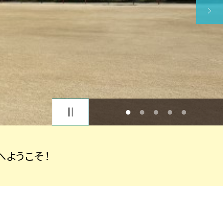
1
2
3
4
5
ようこそ！