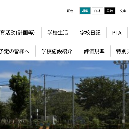
配色
通常
白地
黒地
文字
育活動(計画等）
学校生活
学校日記
PTA
予定の皆様へ
学校施設紹介
評価規準
特別