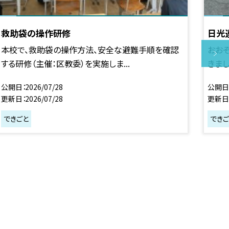
救助袋の操作研修
日光
本校で、救助袋の操作方法、安全な避難手順を確認
おお
する研修（主催：区教委）を実施しま...
きまし
公開日
2026/07/28
公開日
更新日
2026/07/28
更新日
できごと
できご