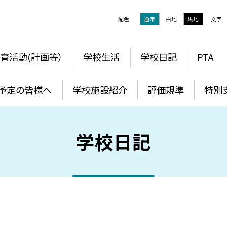
配色
通常
白地
黒地
文字
育活動(計画等）
学校生活
学校日記
PTA
予定の皆様へ
学校施設紹介
評価規準
特別
学校日記