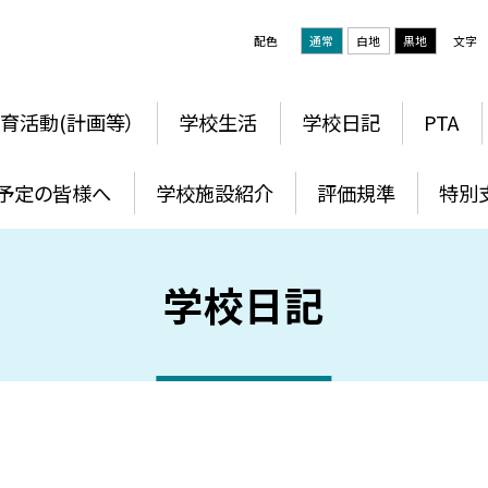
配色
通常
白地
黒地
文字
育活動(計画等）
学校生活
学校日記
PTA
予定の皆様へ
学校施設紹介
評価規準
特別
学校日記