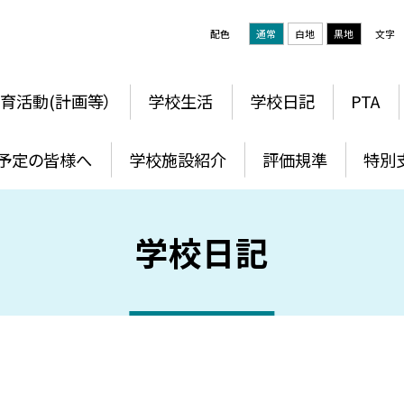
配色
通常
白地
黒地
文字
育活動(計画等）
学校生活
学校日記
PTA
予定の皆様へ
学校施設紹介
評価規準
特別
学校日記