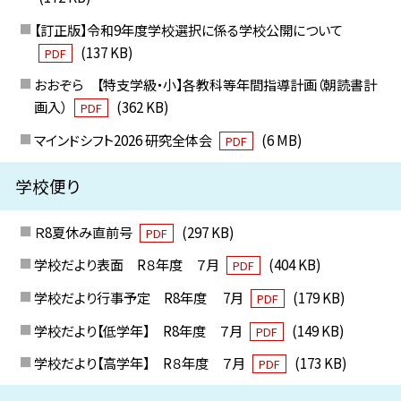
【訂正版】令和9年度学校選択に係る学校公開について
(137 KB)
PDF
おおぞら 【特支学級・小】各教科等年間指導計画（朝読書計
画入）
(362 KB)
PDF
マインドシフト2026 研究全体会
(6 MB)
PDF
学校便り
Ｒ8夏休み直前号
(297 KB)
PDF
学校だより表面 R８年度 ７月
(404 KB)
PDF
学校だより行事予定 R8年度 7月
(179 KB)
PDF
学校だより【低学年】 R8年度 ７月
(149 KB)
PDF
学校だより【高学年】 R８年度 ７月
(173 KB)
PDF