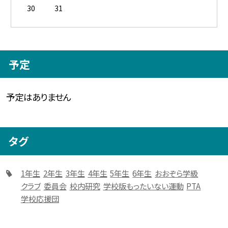
30
31
予定
予定はありません
タグ
1年生
2年生
3年生
4年生
5年生
6年生
おおぞら学級
クラブ
委員会
校内研究
学校版もったいない運動
PTA
学校応援団