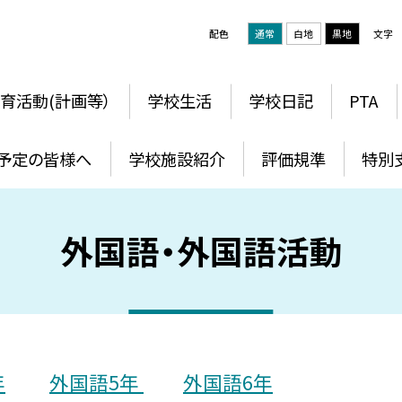
配色
通常
白地
黒地
文字
育活動(計画等）
学校生活
学校日記
PTA
予定の皆様へ
学校施設紹介
評価規準
特別
外国語・外国語活動
年
外国語5年
外国語6年