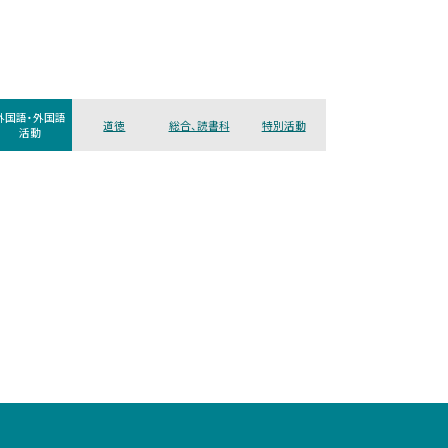
外国語・外国語
道徳
総合、読書科
特別活動
活動