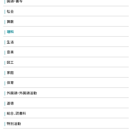
国語・書写
社会
算数
理科
生活
音楽
図工
家庭
体育
外国語・外国語活動
道徳
総合、読書科
特別活動