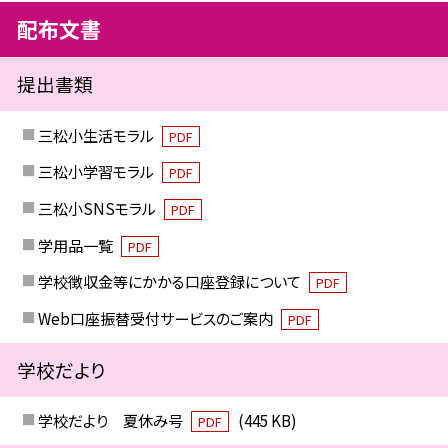
配布文書
提出書類
三松小生活モラル
PDF
三松小学習モラル
PDF
三松小SNSモラル
PDF
学用品一覧
PDF
学校徴収金等にかかる口座登録について
PDF
Web口座振替受付サービスのご案内
PDF
学校だより
学校だより 夏休み号
(445 KB)
PDF