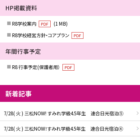
HP掲載資料
R8学校案内
(1 MB)
PDF
R8学校経営方針・コアプラン
PDF
年間行事予定
R8 行事予定(保護者用）
PDF
新着記事
7/28( 火 ) 三松NOW! すみれ学級4.5年生 連合日光宿泊⑤
7/28( 火 ) 三松NOW！すみれ学級4.5年生 連合日光宿泊④