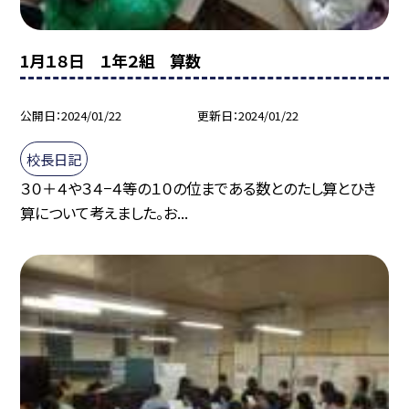
1月１８日 １年２組 算数
公開日
2024/01/22
更新日
2024/01/22
校長日記
３０＋４や３４−４等の１０の位まである数とのたし算とひき
算について考えました。お...