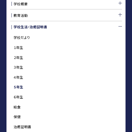
学校概要
教育活動
学校生活・治癒証明書
学校だより
１年生
２年生
３年生
４年生
５年生
６年生
給食
保健
治癒証明書