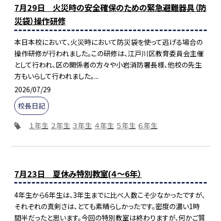
7月29日 火災時の安全確保のための緊急避難器具（防
災袋）操作研修
本日本校において、火災時において防災袋を使って逃げる場合の
操作研修が行われました。この研修は、江戸川区教育委員会主催
として行われ、区の関係者の方々や小岩消防署長様、他校の先生
方もいらして行われました。...
2026/07/29
校長日記
１年生
２年生
３年生
４年生
５年生
６年生
7月23日 夏休み特別教室(４～6年）
4年生から6年生は、3年生までに比べ人数こそ少なかったですが、
それぞれの真剣さは、とても素晴らしかったです。密度の濃い1時
間半だったと思います。今回の特別教室は終わりますが、何かご質