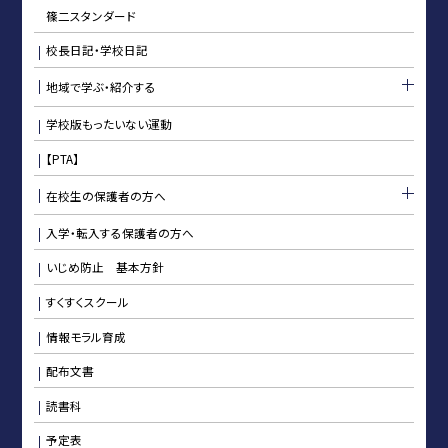
篠二スタンダード
校長日記・学校日記
地域で学ぶ・紹介する
学校版もったいない運動
【PTA】
在校生の保護者の方へ
入学・転入する保護者の方へ
いじめ防止 基本方針
すくすくスクール
情報モラル育成
配布文書
読書科
予定表