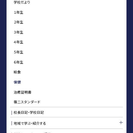
学校だより
１年生
２年生
３年生
４年生
５年生
６年生
給食
保健
治癒証明書
篠二スタンダード
校長日記・学校日記
地域で学ぶ・紹介する