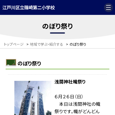
江戸川区立篠崎第二小学校
のぼり祭り
トップページ
>
地域で学ぶ・紹介する
>
のぼり祭り
のぼり祭り
浅間神社幟祭り
６月２６日（日）
本日は浅間神社の幟
祭りです。幟がどんどん