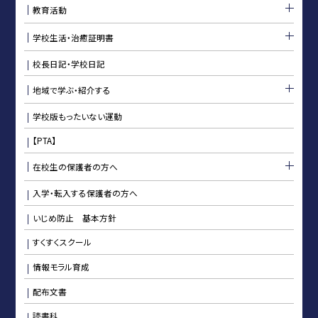
教育活動
学校生活・治癒証明書
校長日記・学校日記
地域で学ぶ・紹介する
学校版もったいない運動
【PTA】
在校生の保護者の方へ
入学・転入する保護者の方へ
いじめ防止 基本方針
すくすくスクール
情報モラル育成
配布文書
読書科