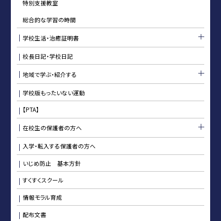
特別支援教室
総合的な学習の時間
学校生活・治癒証明書
校長日記・学校日記
地域で学ぶ・紹介する
学校版もったいない運動
【PTA】
在校生の保護者の方へ
入学・転入する保護者の方へ
いじめ防止 基本方針
すくすくスクール
情報モラル育成
配布文書