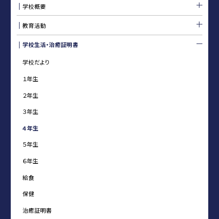
学校概要
教育活動
学校生活・治癒証明書
学校だより
１年生
２年生
３年生
４年生
５年生
６年生
給食
保健
治癒証明書