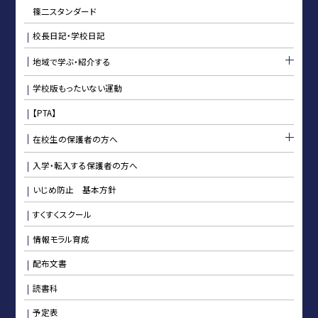
篠二スタンダード
校長日記・学校日記
地域で学ぶ・紹介する
学校版もったいない運動
【PTA】
在校生の保護者の方へ
入学・転入する保護者の方へ
いじめ防止 基本方針
すくすくスクール
情報モラル育成
配布文書
読書科
予定表