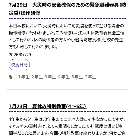
7月29日 火災時の安全確保のための緊急避難器具（防
災袋）操作研修
本日本校において、火災時において防災袋を使って逃げる場合の
操作研修が行われました。この研修は、江戸川区教育委員会主催
として行われ、区の関係者の方々や小岩消防署長様、他校の先生
方もいらして行われました。...
2026/07/29
校長日記
１年生
２年生
３年生
４年生
５年生
６年生
7月23日 夏休み特別教室(４～6年）
4年生から6年生は、3年生までに比べ人数こそ少なかったですが、
それぞれの真剣さは、とても素晴らしかったです。密度の濃い1時
間半だったと思います。今回の特別教室は終わりますが、何かご質