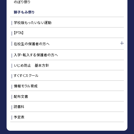
のぼり祭り
獅子もみ祭り
学校版もったいない運動
【PTA】
在校生の保護者の方へ
入学・転入する保護者の方へ
いじめ防止 基本方針
すくすくスクール
情報モラル育成
配布文書
読書科
予定表