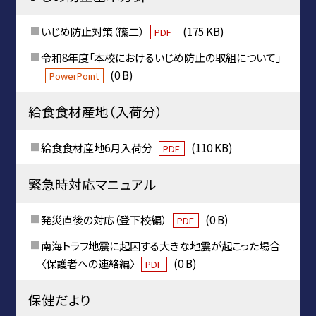
いじめ防止対策（篠二）
(175 KB)
PDF
令和8年度「本校におけるいじめ防止の取組について」
(0 B)
PowerPoint
給食食材産地（入荷分）
給食食材産地6月入荷分
(110 KB)
PDF
緊急時対応マニュアル
発災直後の対応（登下校編）
(0 B)
PDF
南海トラフ地震に起因する大きな地震が起こった場合
〈保護者への連絡編〉
(0 B)
PDF
保健だより