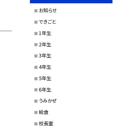
お知らせ
できごと
1年生
2年生
3年生
4年生
5年生
6年生
うみかぜ
給食
校長室