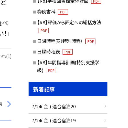
【R8】学校図書館全体計画
など
PDF
⑬読書科
PDF
食べ
【R8】評価から評定への総括方法
PDF
！」
日課時程表（特別時程）
PDF
日課時程表
PDF
ね(1)
【R8】年間指導計画(特別支援学
級)
PDF
新着記事
事
7/24( 金 ) 連合宿泊20
7/24( 金 ) 連合宿泊19