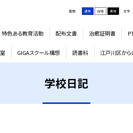
配色
通常
白地
黒地
文字
特色ある教育活動
配布文書
治癒証明書
P
教室
GIGAスクール構想
読書科
江戸川区から
学校日記