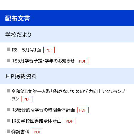
配布文書
学校だより
Ｒ8 ５月号1面
PDF
R８5月学習予定・学年のお知らせ
PDF
ＨＰ掲載資料
令和8年度 誰一人取り残さないための学力向上アクションプ
ラン
PDF
R8総合的な学習の時間全体計画
PDF
【R8】学校図書館全体計画
PDF
⑬読書科
PDF