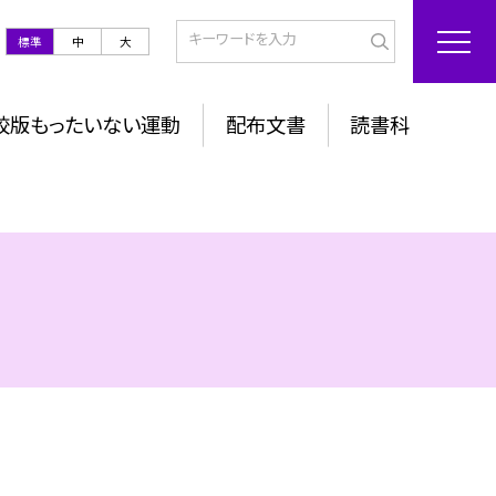
標準
中
大
校版もったいない運動
配布文書
読書科