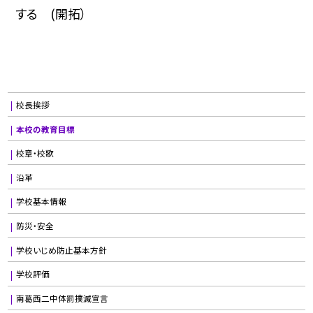
する (開拓）
校長挨拶
本校の教育目標
校章・校歌
沿革
学校基本情報
防災・安全
学校いじめ防止基本方針
学校評価
南葛西二中体罰撲滅宣言