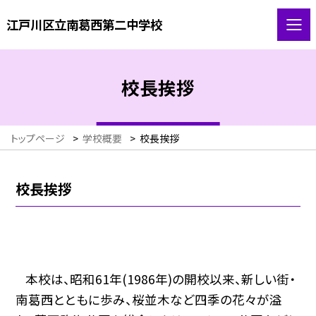
江戸川区立南葛西第二中学校
校長挨拶
トップページ
>
学校概要
>
校長挨拶
校長挨拶
本校は、昭和
61
年
(1986
年
)
の開校以来、新しい街・
南葛西とともに歩み、
桜並木など四季の花々が溢