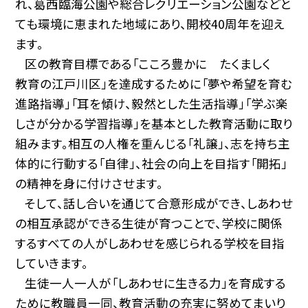
れ、葛西臨海公園や総合レクリエーション公園などと
ても環境に恵まれた地域にあり、
開校
40
周年を迎え
ます。
区の教育目標である「こころ豊かに たくましく
教育の江戸川区」を達成するために「夢や希望を育む
進路指導」「耳を傾け、毅然とした生活指導」「学ぶ楽
しさが分かる学習指導」を基本とした教育活動に取り
組みます。相互の人権を重んじる「礼譲」、志を持ち主
体的に行動する「自律」、社会の向上を目指す「開拓」
の精神を身に付けさせます。
そして、話し合いを通じて合意形成ができ、しあわせ
の相互承認ができる生徒が育つことで、学校に関係
するすべての人がしあわせを感じられる学校を目指
していきます。
生徒一人一人が「しあわせに生きる力」を育成する
ために教職員一同、教育活動の充実に努めてまいり