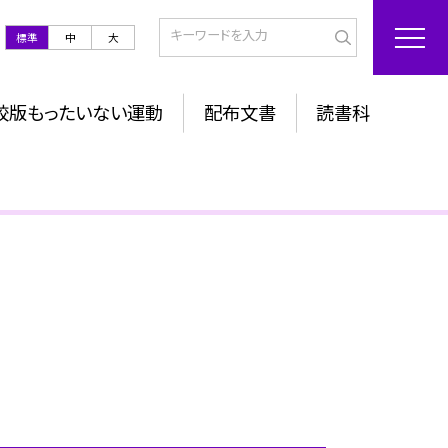
標準
中
大
校版もったいない運動
配布文書
読書科