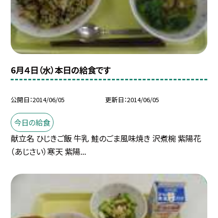
6月４日（水）本日の給食です
公開日
2014/06/05
更新日
2014/06/05
今日の給食
献立名 ひじきご飯 牛乳 鮭のごま風味焼き 沢煮椀 紫陽花
（あじさい）寒天 紫陽...