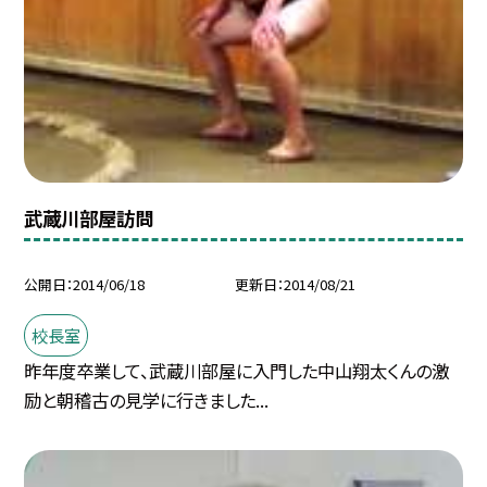
武蔵川部屋訪問
公開日
2014/06/18
更新日
2014/08/21
校長室
昨年度卒業して、武蔵川部屋に入門した中山翔太くんの激
励と朝稽古の見学に行きました...