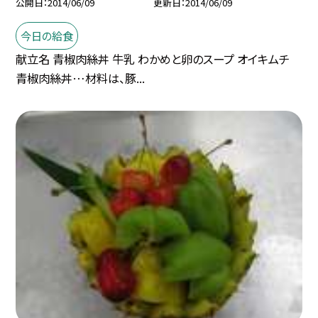
公開日
2014/06/09
更新日
2014/06/09
今日の給食
献立名 青椒肉絲丼 牛乳 わかめと卵のスープ オイキムチ
青椒肉絲丼…材料は、豚...