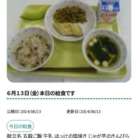
６月１３日（金）本日の給食です
公開日
2014/06/13
更新日
2014/06/13
今日の給食
献立名 五穀ご飯 牛乳 ほっけの塩焼き じゃが芋のきんぴら