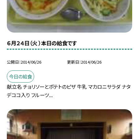
６月２４日（火 ）本日の給食です
公開日
2014/06/26
更新日
2014/06/26
今日の給食
献立名 チョリソーとポテトのピザ 牛乳 マカロニサラダ ナタ
デココ入り フルーツ...