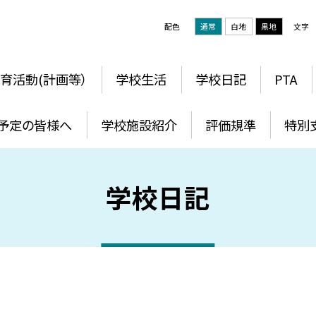
配色
通常
白地
黒地
文字
育活動(計画等）
学校生活
学校日記
PTA
予定の皆様へ
学校施設紹介
評価規準
特別
学校日記