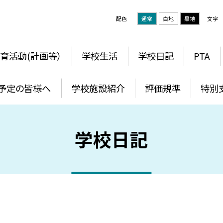
配色
通常
白地
黒地
文字
育活動(計画等）
学校生活
学校日記
PTA
予定の皆様へ
学校施設紹介
評価規準
特別
学校日記