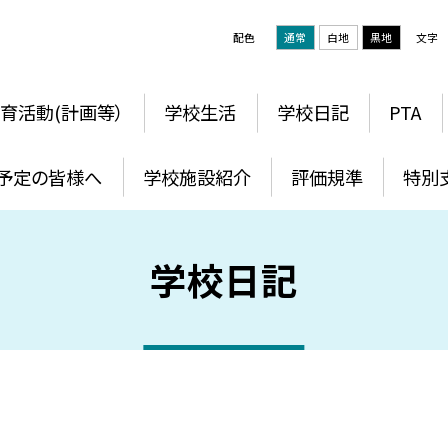
配色
通常
白地
黒地
文字
育活動(計画等）
学校生活
学校日記
PTA
予定の皆様へ
学校施設紹介
評価規準
特別
学校日記