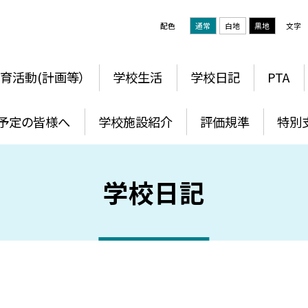
配色
通常
白地
黒地
文字
育活動(計画等）
学校生活
学校日記
PTA
予定の皆様へ
学校施設紹介
評価規準
特別
学校日記