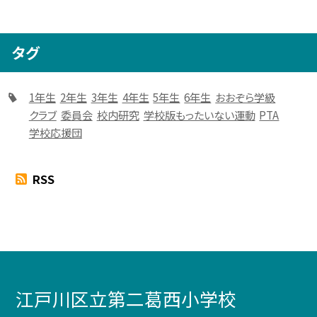
タグ
1年生
2年生
3年生
4年生
5年生
6年生
おおぞら学級
クラブ
委員会
校内研究
学校版もったいない運動
PTA
学校応援団
RSS
江戸川区立第二葛西小学校