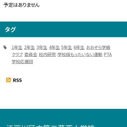
予定はありません
タグ
1年生
2年生
3年生
4年生
5年生
6年生
おおぞら学級
クラブ
委員会
校内研究
学校版もったいない運動
PTA
学校応援団
RSS