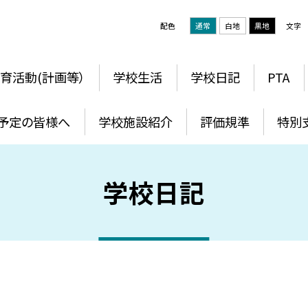
配色
通常
白地
黒地
文字
育活動(計画等）
学校生活
学校日記
PTA
予定の皆様へ
学校施設紹介
評価規準
特別
学校日記