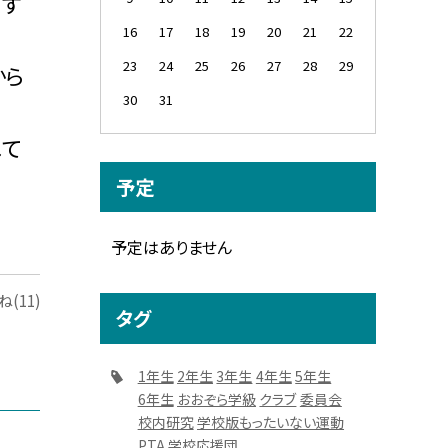
にす
16
17
18
19
20
21
22
23
24
25
26
27
28
29
から
30
31
ねて
予定
予定はありません
(11)
タグ
1年生
2年生
3年生
4年生
5年生
6年生
おおぞら学級
クラブ
委員会
校内研究
学校版もったいない運動
PTA
学校応援団