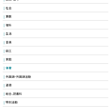
社会
算数
理科
生活
音楽
図工
家庭
体育
外国語・外国語活動
道徳
総合、読書科
特別活動